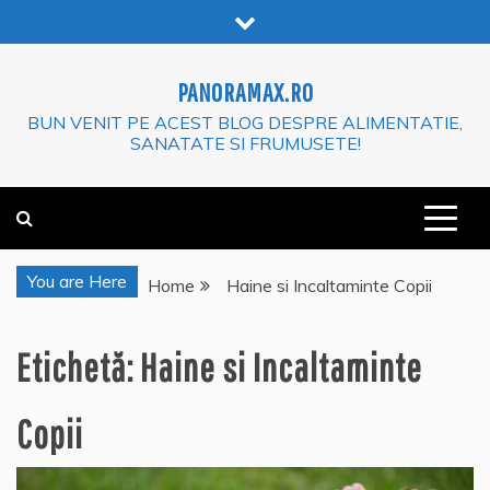
Skip
to
content
PANORAMAX.RO
BUN VENIT PE ACEST BLOG DESPRE ALIMENTATIE,
SANATATE SI FRUMUSETE!
You are Here
Home
Haine si Incaltaminte Copii
Etichetă:
Haine si Incaltaminte
Copii