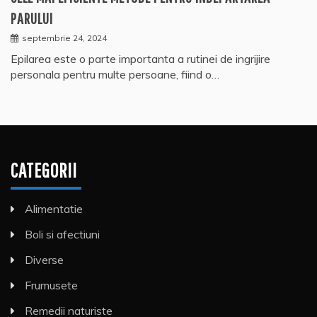
PARULUI
septembrie 24, 2024
Epilarea este o parte importanta a rutinei de ingrijire
personala pentru multe persoane, fiind o…
CATEGORII
Alimentatie
Boli si afectiuni
Diverse
Frumusete
Remedii naturiste