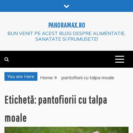
Skip
to
content
PANORAMAX.RO
BUN VENIT PE ACEST BLOG DESPRE ALIMENTATIE,
SANATATE SI FRUMUSETE!
You are Here
Home
pantofiorii cu talpa moale
Etichetă:
pantofiorii cu talpa
moale