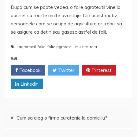
Dupa cum se poate vedea, o folie agrotextil vine la
pachet cu foarte multe avantaje. Din acest motiv,
persoanele care se ocupa de agricultura ar trebui sa
se asigure ca detin sau gasesc astfel de folii.
agrotextil
,
folie
,
folie agrotextil
,
mulcire
,
rola
SHARE
Facebook
Twitter
Pinterest
Linkedin
Navigare
Cum sa aleg o firma curatenie la domiciliu?
în