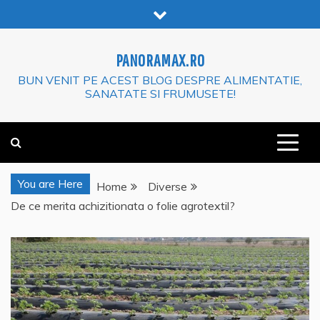
Skip
to
content
PANORAMAX.RO
BUN VENIT PE ACEST BLOG DESPRE ALIMENTATIE,
SANATATE SI FRUMUSETE!
You are Here
Home
Diverse
De ce merita achizitionata o folie agrotextil?