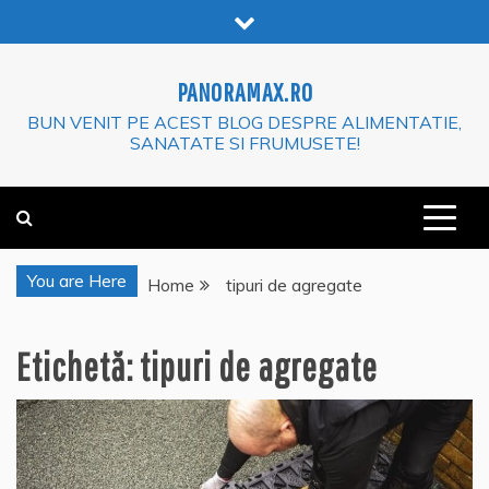
Skip
to
content
PANORAMAX.RO
BUN VENIT PE ACEST BLOG DESPRE ALIMENTATIE,
SANATATE SI FRUMUSETE!
You are Here
Home
tipuri de agregate
Etichetă:
tipuri de agregate