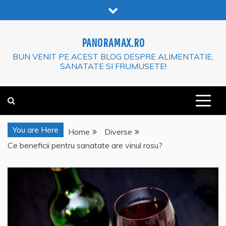
Skip
to
content
PANORAMAX.RO
BUN VENIT PE ACEST BLOG DESPRE ALIMENTATIE,
SANATATE SI FRUMUSETE!
You are Here
Home
Diverse
Ce beneficii pentru sanatate are vinul rosu?