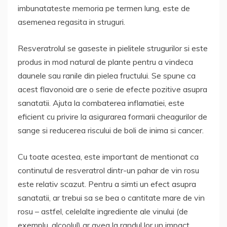
imbunatateste memoria pe termen lung, este de
asemenea regasita in struguri.
Resveratrolul se gaseste in pielitele strugurilor si este
produs in mod natural de plante pentru a vindeca
daunele sau ranile din pielea fructului. Se spune ca
acest flavonoid are o serie de efecte pozitive asupra
sanatatii. Ajuta la combaterea inflamatiei, este
eficient cu privire la asigurarea formarii cheagurilor de
sange si reducerea riscului de boli de inima si cancer.
Cu toate acestea, este important de mentionat ca
continutul de resveratrol dintr-un pahar de vin rosu
este relativ scazut. Pentru a simti un efect asupra
sanatatii, ar trebui sa se bea o cantitate mare de vin
rosu – astfel, celelalte ingrediente ale vinului (de
exemplu, alcoolul) ar avea la randul lor un impact