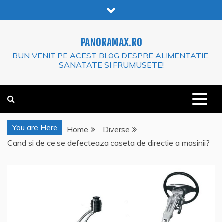
Skip
to
content
PANORAMAX.RO
BUN VENIT PE ACEST BLOG DESPRE ALIMENTATIE,
SANATATE SI FRUMUSETE!
You are Here
Home
Diverse
Cand si de ce se defecteaza caseta de directie a masinii?