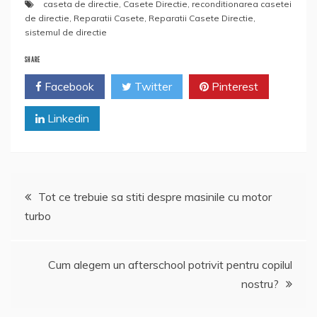
caseta de directie
,
Casete Directie
,
reconditionarea casetei
de directie
,
Reparatii Casete
,
Reparatii Casete Directie
,
sistemul de directie
SHARE
Facebook
Twitter
Pinterest
Linkedin
Navigare
Tot ce trebuie sa stiti despre masinile cu motor
turbo
în
articole
Cum alegem un afterschool potrivit pentru copilul
nostru?