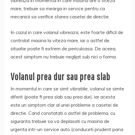
vibreaza in momentul in care masina are o viteza
mare, trebuie sa mearga in service pentru ca
mecanicii sa verifice starea casetei de directie.
In cazul in care volanul vibreaza, este foarte dificil de
controlat masina la viteza mare, iar o astfel de
situatie poate fi extrem de periculoasa. De aceea,
acest simptom nu trebuie neglijat sub nici o forma.
Volanul prea dur sau prea slab
In momentul in care se simt vibratiile, volanul se simte
diferit (poate fi prea slab sau prea dur), iar acesta
este un simptom clar al unei probleme a casetei de
directie. Cand constatati o astfel de problema, cu
siguranta trebuie sa va deplasati cu masina de
urgenta intr-un service auto (conduceti prudent pana